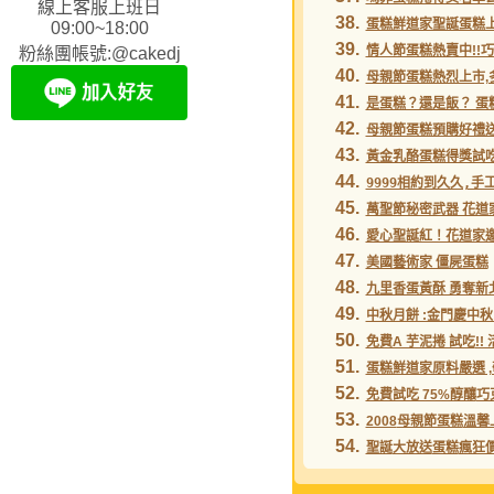
線上客服上班日
38.
蛋糕鮮道家聖誕蛋糕上
09:00~18:00
39.
情人節蛋糕熱賣中!!巧
粉絲團帳號:@cakedj
40.
母親節蛋糕熱烈上市,
41.
是蛋糕？還是飯？ 蛋
42.
母親節蛋糕預購好禮送 
43.
黃金乳酪蛋糕得獎試
44.
9999相約到久久,
45.
萬聖節秘密武器 花道
46.
愛心聖誕紅！花道家
47.
美國藝術家 僵屍蛋糕
48.
九里香蛋黃酥 勇奪新
49.
中秋月餅 :金門慶中
50.
免費A 芋泥捲 試吃
!
51.
蛋糕鮮道家原料嚴選 
52.
免費試吃 75%醇釀
巧
53.
2008
母親節蛋糕
溫馨
54.
聖誕
大放送
蛋糕
瘋狂