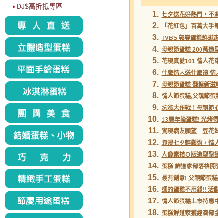
DJ$高折抵專區
1.
七夕送花好熱門，不
2.
「花紅包」百萬大手
3.
TVBS 報導蛋糕鮮
4.
母親節蛋糕 200萬造
5.
花現真愛101 情人花
6.
什麼情人送什麼禮 情
7.
母親節蛋糕 翻糖新滋
8.
情人節蛋糕,父親節蛋
9.
抗漲大作戰！母親節
10.
13層年輪蛋糕! 光烤
11.
實現病友願望 豆花
12.
浪漫七夕輕鬆過，情
13.
人像素描Ｑ版造型
聖
14.
蛋糕 鮮道家部落格開張!
15.
最有創意! 父親節蛋
16.
媽的
蛋糕
不用錢!! 
17.
情人節蛋糕上市特惠
18.
蛋糕鮮道家獲經濟部