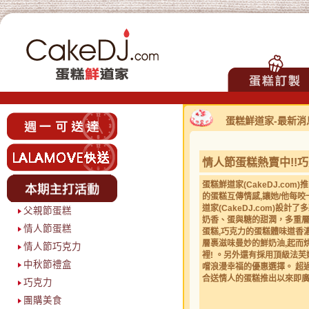
蛋糕鮮道家-最新消
情人節蛋糕熱賣中!!巧
蛋糕鮮道家(CakeDJ.co
的蛋糕互傳情感,讓她/他每
道家(CakeDJ.com)設計
父親節蛋糕
奶香、蛋與糖的甜潤，多重
情人節蛋糕
蛋糕,巧克力的蛋糕體味道香
層裹滋味曼妙的鮮奶油,起而烘
情人節巧克力
裡! 。另外還有採用頂級法
中秋節禮盒
嚐浪漫幸福的優
惠選擇。 超
合送情人的蛋糕推出以來即廣受
巧克力
團購美食