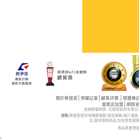
│
│
│
關於鮮道家
榮耀記事
顧客評價
媒體專
│
蛋糕店加盟
網路
金網獎優質獎- 花道家股份有限公司 版權所有 
蛋糕
,鮮道家提供母親節蛋糕,造型蛋糕,相片蛋糕
念,提供蛋糕商品,包含造型蛋
食品業者登錄字號