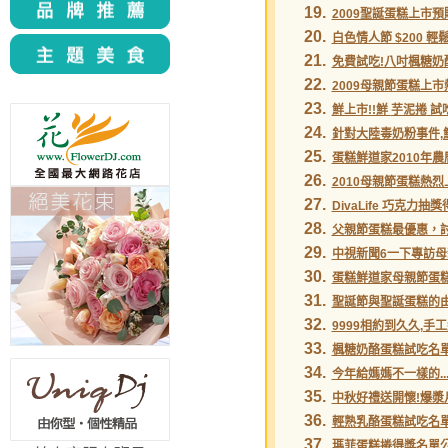
19.
2009聖誕蛋糕上市預
20.
白色情人節 $200 輕
21.
免費試吃!八吋楓糖奶
22.
2009母親節蛋糕上市
23.
鮮上市!!鮮
芋泥捲
試
24.
針對大陸毒奶粉事件,
25.
蛋糕鮮道家2010年
26.
2010母親節蛋糕熱烈
27.
DivaLife 巧克力
28.
父親節蛋糕最優惠，
29.
中視新聞6一下專訪母
30.
蛋糕鮮道家母親節蛋
31.
聖誕節
與
聖誕蛋糕
的
32.
9999相約到久久,手
33.
楓糖奶酪蛋糕試吃名
34.
今年給媽媽不一樣的....
35.
中秋好禮送開懷!爆漿
36.
輕熟乳酪蛋糕試吃名
37.
瑪菲蛋糕捲得獎名單