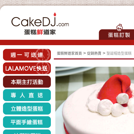
>
>
蛋糕鮮道家首頁
促銷熱賣
聖誕帽造型蛋糕