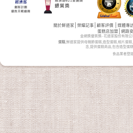
│
│
│
關於鮮道家
榮耀記事
顧客評價
媒體專
│
蛋糕店加盟
網路
金網獎優質獎- 花道家股份有限公司 版權所有 
蛋糕
,鮮道家提供母親節蛋糕,造型蛋糕,相片蛋糕
念,提供蛋糕商品,包含造型蛋
食品業者登錄字號