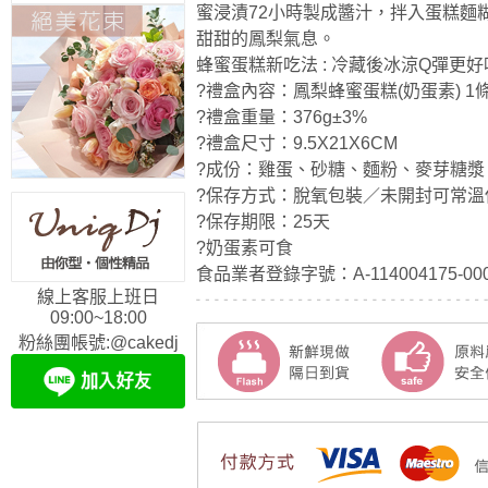
蜜浸漬72小時製成醬汁，拌入蛋糕麵
甜甜的鳳梨氣息。
蜂蜜蛋糕新吃法 : 冷藏後冰涼Q彈更好
?禮盒內容：鳳梨蜂蜜蛋糕(奶蛋素) 1條 
?禮盒重量：376g±3%
?禮盒尺寸：9.5X21X6CM
?成份：雞蛋、砂糖、麵粉、麥芽糖
?保存方式：脫氧包裝／未開封可常
?保存期限：25天
?奶蛋素可食
食品業者登錄字號：A-114004175-000
線上客服上班日
09:00~18:00
粉絲團帳號:@cakedj