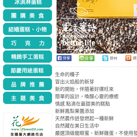
生命的種子
冒出火焰般的新芽
新的開始，伴隨著好運旺來
簡單的設計，喚醒心靈的療癒
情感 點滴在最甜美的糕點
新鮮鳳梨果醬添加
天然農作迸發燃起一種新鮮
自然藏在美日生活中
嚴選頂級龍眼蜜、新鮮雞蛋，不使用發