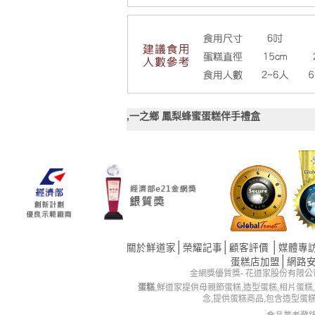
,一之鄉 鳳梨蜂蜜蛋糕伴手禮盒
│
│
│
關於鮮道家
榮耀記事
顧客評價
媒體專
│
蛋糕店加盟
網路
金網獎優質獎- 花道家股份有限公司 版權所有 
蛋糕
,鮮道家提供母親節蛋糕,造型蛋糕,相片蛋糕
念,提供蛋糕商品,包含造型蛋