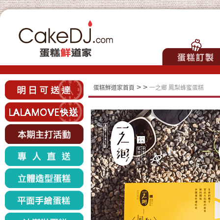
>
>
蛋糕鮮道家首頁
一之鄉 鳳梨蜂蜜蛋糕