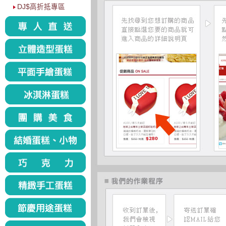
DJ$高折抵專區