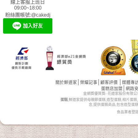
線上客服上班日
09:00~18:00
粉絲團帳號:@cakedj
│
│
│
關於鮮道家
榮耀記事
顧客評價
媒體專
│
蛋糕店加盟
網路
金網獎優質獎- 花道家股份有限公司 版權所有 
蛋糕
,鮮道家提供母親節蛋糕,造型蛋糕,相片蛋糕
念,提供蛋糕商品,包含造型蛋
食品業者登錄字號