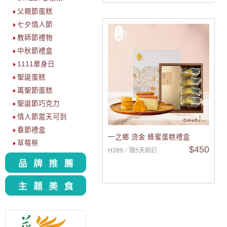
父親節蛋糕
七夕情人節
教師節禮物
中秋節禮盒
1111單身日
聖誕蛋糕
萬聖節蛋糕
聖誕節巧克力
情人節當天可到
春節禮盒
一之鄉 流金 蜂蜜蛋糕禮盒
草莓祭
$450
H399／限5天前訂