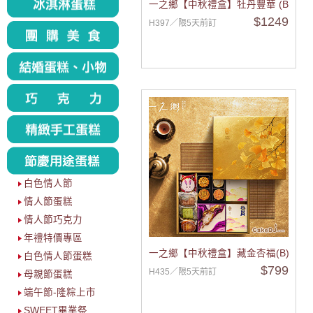
一之鄉【中秋禮盒】牡丹豐華 (B)
$1249
H397／限5天前訂
白色情人節
情人節蛋糕
情人節巧克力
年禮特價專區
一之鄉【中秋禮盒】藏金杏福(B)
白色情人節蛋糕
$799
H435／限5天前訂
母親節蛋糕
端午節-隆粽上市
SWEET畢業祭