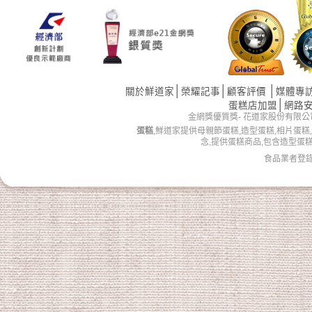
│
│
│
關於鮮道家
榮耀記事
顧客評價
媒體專
│
蛋糕店加盟
網路
金網獎優質獎- 花道家股份有限公司 版權所有 
蛋糕
,鮮道家提供母親節蛋糕,造型蛋糕,相片蛋糕
念,提供蛋糕商品,包含造型蛋
食品業者登錄字號