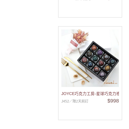
JOYCE巧克力工房-星球巧克力禮盒12
$998
J452／限2天前訂