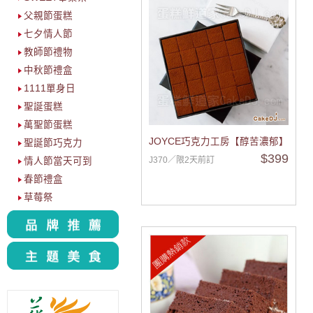
父親節蛋糕
七夕情人節
教師節禮物
中秋節禮盒
1111單身日
聖誕蛋糕
萬聖節蛋糕
JOYCE巧克力工房【醇苦濃郁】醇苦
聖誕節巧克力
$399
J370／限2天前訂
情人節當天可到
春節禮盒
草莓祭