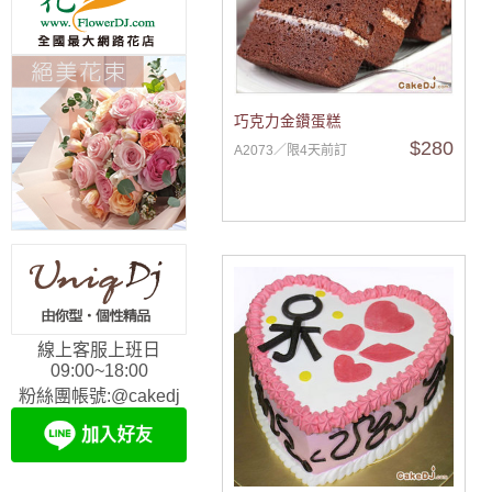
巧克力金鑽蛋糕
$280
A2073／限4天前訂
線上客服上班日
09:00~18:00
粉絲團帳號:@cakedj