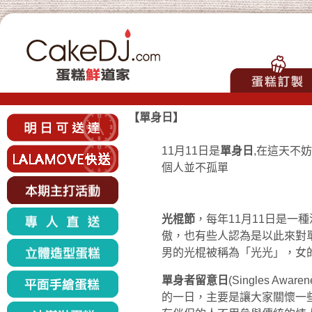
【
單身日
】
11月11日是
單身日
,在這天不
個人並不孤單
光棍節
，每年11月11日是
傲，也有些人認為是以此來對
男的光棍被稱為「光光」，女
單身者留意日
(
Singles Awaren
的一日，主要是讓大家關懷一