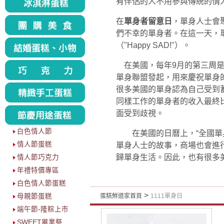
有伴侶的人不用參與傳統的情
在
單身者留意日
，單身人士會
們不幸的單身者。在這一天，
（"Happy SAD!"）。
在美國，每年9月的第三周是“
單身聯盟發起，用來慶祝單身
很多美國的單身認為自己受到
同樣工作的單身者的收入最終
面受到歧視。
白色情人節
在美國的日曆上，“全國單身
情人節蛋糕
單身人士的故事，商場也會進
歸單身生活。因此，也有很多美
情人節巧克力
年禮特價專區
白色情人節蛋糕
>
母親節蛋糕
蛋糕鮮道家首頁
1111單身日
端午節-隆粽上市
SWEET畢業祭