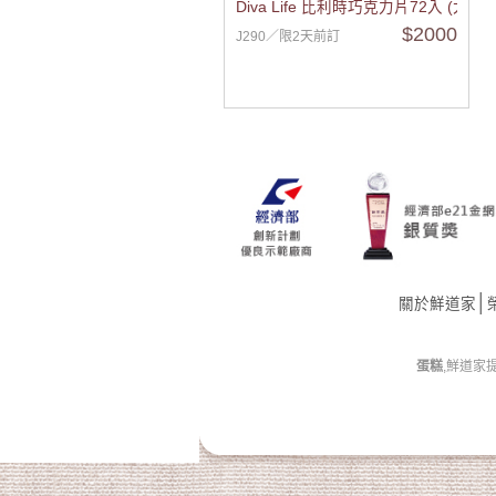
Diva Life 比利時巧克力片72入 (大方
$2000
J290／限2天前訂
│
關於鮮道家
蛋糕
,鮮道家