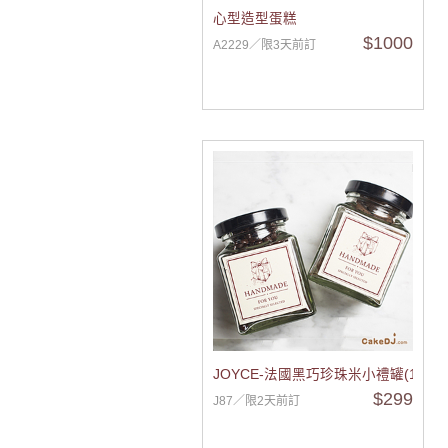
心型造型蛋糕
$1000
A2229／限3天前訂
JOYCE-法國黑巧珍珠米小禮罐(1入)
$299
J87／限2天前訂