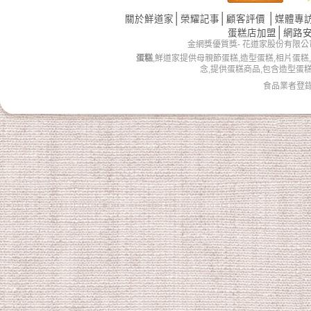
│
│
│
關於鮮道家
榮耀記事
顧客評價
媒體專
│
蛋糕店加盟
網路
金網獎優質獎- 花道家股份有限公司 版權所有 
蛋糕
,鮮道家提供母親節蛋糕,造型蛋糕,相片蛋糕
念,提供蛋糕商品,包含造型蛋
食品業者登錄字號