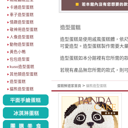
卡通造型蛋糕
車子造型蛋糕
情趣造型蛋糕
造型蛋糕
敬神用造型蛋糕
人像造型蛋糕
造型蛋糕是使用戚風蛋糕體，依
動物造型蛋糕
可愛造型。造型蛋糕製作需要大量
黃色小鴨
造型蛋糕如本分館裡有您所需的
包包造型蛋
kuso造型蛋糕
若現有產品無您所需的款式，則
其他類造型蛋糕
造型蛋糕
>
蛋糕鮮道家首頁
貓熊造型蛋糕
貓熊造型蛋糕