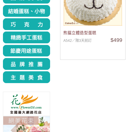
熊貓立體造型蛋糕
$499
A542／限3天前訂