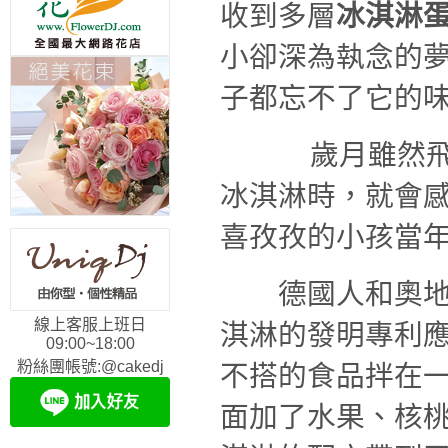
收到多層
冰淇淋
小卻深為執念的
子都忘不了它的
歲月雖然飛梭
冰淇淋時，就會
喜孜孜的小孩當
德國人和奧地利
線上客服上班日
淇淋的發明專利
09:00~18:00
粉絲團帳號:@cakedj
不搭的食品拌在
面加了水果、核