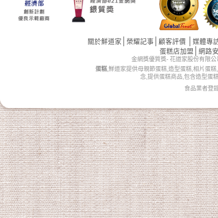
│
│
│
關於鮮道家
榮耀記事
顧客評價
媒體專
│
蛋糕店加盟
網路
金網獎優質獎- 花道家股份有限公司 版權所有 
蛋糕
,鮮道家提供母親節蛋糕,造型蛋糕,相片蛋糕
念,提供蛋糕商品,包含造型蛋
食品業者登錄字號