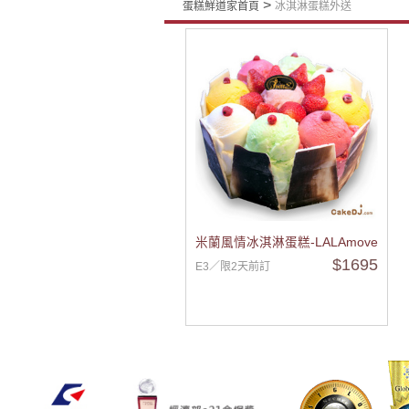
>
蛋糕鮮道家首頁
冰淇淋蛋糕外送
米蘭風情冰淇淋蛋糕-LALAmove直送
$1695
E3／限2天前訂