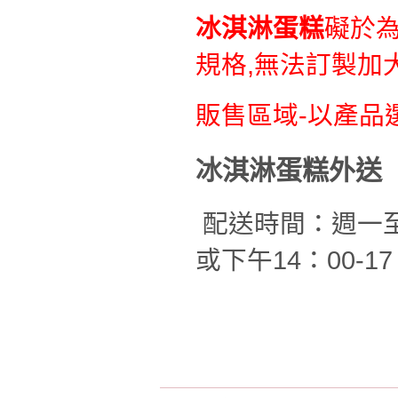
冰淇淋蛋糕
礙於
規格,無法訂製加大
販售區域-以產品
冰淇淋蛋糕外送
配送時間：週一至週
或下午14：00-1