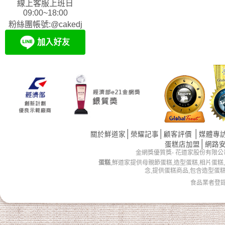
線上客服上班日
09:00~18:00
粉絲團帳號:@cakedj
│
│
│
關於鮮道家
榮耀記事
顧客評價
媒體專
│
蛋糕店加盟
網路
金網獎優質獎- 花道家股份有限公司 版權所有 
蛋糕
,鮮道家提供母親節蛋糕,造型蛋糕,相片蛋糕
念,提供蛋糕商品,包含造型蛋
食品業者登錄字號