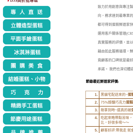
DJ$高折抵專區
致力於用創意與專注製
向，務求達到最專業的服務標準。
都可得到蛋糕鮮道家
運用客戶關係管理(C
真實服務的評價，並以
藉由如此服務循環，鮮
竟顧客的口碑就是最
承諾。 我們也深切體
節錄最近鮮道家評價:
1.
黑貓宅配送來的~
蛋
2
.
75%醇釀巧克力
蛋糕
3.
剛拿到時~還真的被
4.
吃起來略帶點苦味，
比，好很多唷～～
5.
顧客好評:帶我走 就