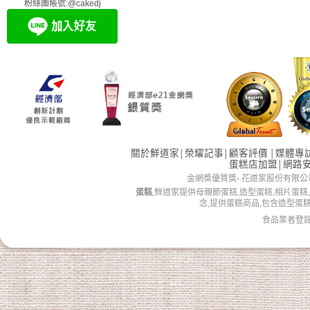
粉絲團帳號:@cakedj
關於鮮道家
榮耀記事
顧客評價
媒體專
│
│
│
蛋糕店加盟
網路
│
金網獎優質獎- 花道家股份有限公司 版權所有 
蛋糕
,鮮道家提供母親節蛋糕,造型蛋糕,相片蛋糕
念,提供蛋糕商品,包含造型蛋
食品業者登錄字號