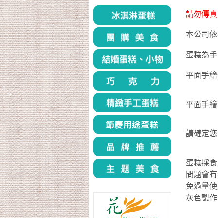
請勿傳真
本公司依
蛋糕為手
平面手繪
平面手繪
請確定您
蛋糕採食
問題會有
免過量使
灰色製作