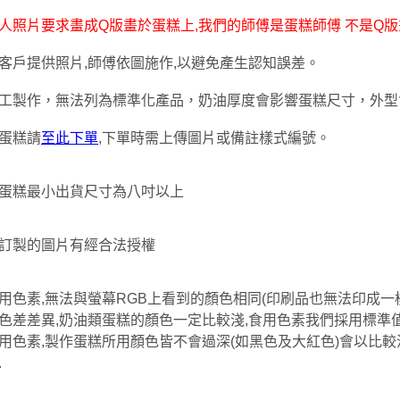
人照片要求畫成Q版畫於蛋糕上,我們的師傅是蛋糕師傅 不是Q版
客戶提供照片,師傅依圖施作,以避免產生認知誤差。
工製作，無法列為標準化產品，奶油厚度會影響蛋糕尺寸，外型
蛋糕請
至此下單
,下單時需上傳圖片或備註樣式編號。
蛋糕最小出貨尺寸為八吋以上
訂製的圖片有經合法授權
用色素,無法與螢幕RGB上看到的顏色相同(印刷品也無法印成一
色差差異,奶油類蛋糕的顏色一定比較淺,食用色素我們採用標準值
用色素,製作蛋糕所用顏色皆不會過深(如黑色及大紅色)會以比較
.