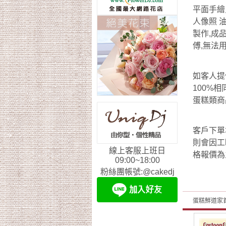
平面手繪
人像照 
製作,成
傅,無法
如客人提
100%
蛋糕類商
客戶下單
則會因工
線上客服上班日
格報價為
09:00~18:00
粉絲團帳號:@cakedj
蛋糕鮮道家