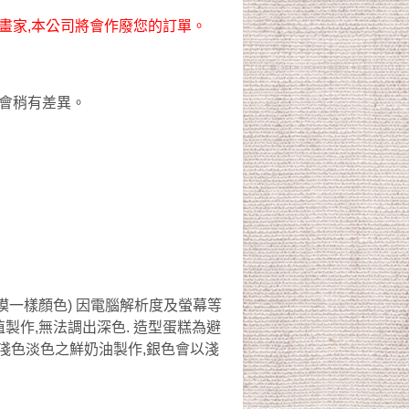
畫家,本公司將會作廢您的訂單。
會稍有差異。
模一樣顏色) 因電腦解析度及螢幕等
製作,無法調出深色. 造型蛋糕為避
淺色淡色之鮮奶油製作,銀色會以淺