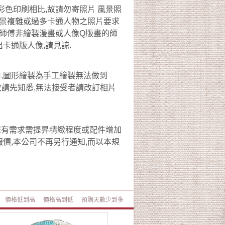
彩色印刷相比,故請勿寄照片 風景照
及背景複雜或過多卡通人物之照片要求
糕師傅非繪製漫畫或人像Q版畫的師
卡通版人像,請見諒.
,圖形繪製為手工繪製無法做到
敬請先知悉,無法接受者請改訂相片
您有需求需提昇精緻程度或配件增加
價,本公司不再另行通知,而以本規
價格低到高
價格高到低
預購天數少到多