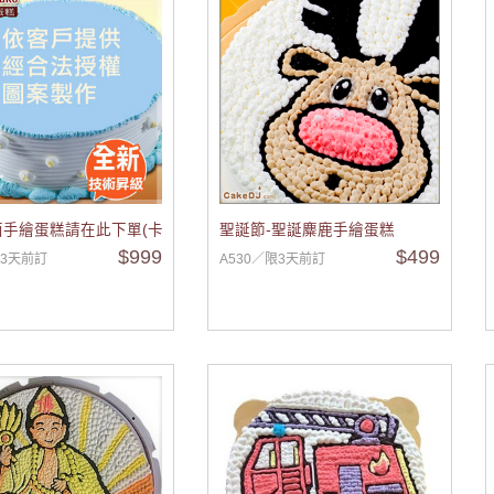
手繪蛋糕請在此下單(卡通蛋糕)
聖誕節-聖誕麋鹿手繪蛋糕
$999
$499
限3天前訂
A530／限3天前訂