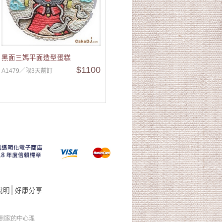
黑面三媽平面造型蛋糕
$1100
A1479／限3天前訂
│
說明
好康分享
送到家的中心理