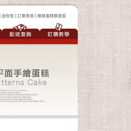
|
|
|
由你型
訂單查詢
聯絡蛋糕鮮道家