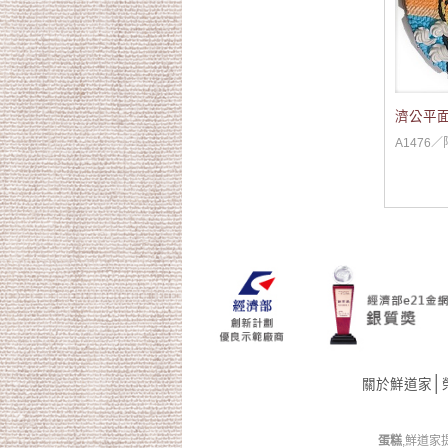
濟公平
A1476
│
關於鮮道家
蛋糕
,鮮道家