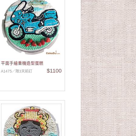
平面手繪重機造型蛋糕
$1100
A1475／限3天前訂