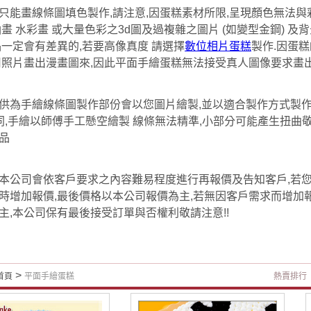
只能畫線條圖填色製作,請注意,因蛋糕素材所限,呈現顏色無法與
油畫 水彩畫 或大量色彩之3d圖及過複雜之圖片 (如變型金鋼) 
品一定會有差異的,若要高像真度 請選擇
數位相片蛋糕
製作.因蛋
用照片畫出漫畫圖來,因此平面手繪蛋糕無法接受真人圖像要求畫出
供為手繪線條圖製作部份會以您圖片繪製,並以適合製作方式製作
相同,手繪以師傅手工懸空繪製 線條無法精準,小部分可能產生扭曲
品
本公司會依客戶要求之內容難易程度進行再報價及告知客戶,若
時增加報價,最後價格以本公司報價為主,若無因客戶需求而增加報
主,本公司保有最後接受訂單與否權利敬請注意!!
>
首頁
平面手繪蛋糕
熱賣排行