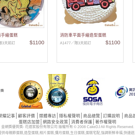
面手繪蛋糕
消防車平面手繪造型蛋糕
$1100
$1100
／限3天前訂
A1477／限3天前訂
│
│
│
│
│
│
榮耀記事
顧客評價
媒體專訪
隱私權聲明
商品總覽
訂購說明
商品
│
│
│
蛋糕店加盟
網路安全政策
消費者保護
著作權聲明
金網獎優質獎- 花道家股份有限公司 版權所有 © 2008 CakeDJ All Rights Reserved.
提供母親節蛋糕,造型蛋糕,相片蛋糕,彌月蛋糕,生日蛋糕,蛋糕宅配,強調新鮮幸福,快速