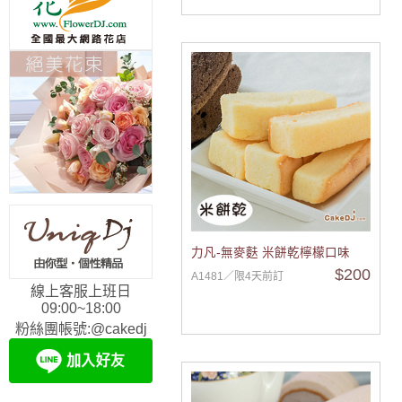
力凡-無麥麩 米餅乾檸檬口味
$200
A1481／限4天前訂
線上客服上班日
09:00~18:00
粉絲團帳號:@cakedj