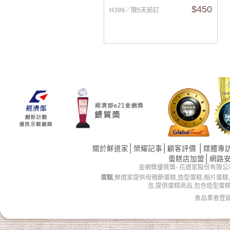
$450
H399／限5天前訂
│
│
│
關於鮮道家
榮耀記事
顧客評價
媒體專
│
蛋糕店加盟
網路
金網獎優質獎- 花道家股份有限公司 版權所有 
蛋糕
,鮮道家提供母親節蛋糕,造型蛋糕,相片蛋糕
念,提供蛋糕商品,包含造型蛋
食品業者登錄字號