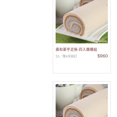
廣和蓁芋泥捲-四入團購組
$960
S1／限4天前訂