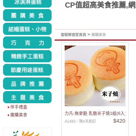
CP值超高美食推薦,
>
蛋糕鮮道家首頁
團購美食
伴手禮盒
力凡-無麥麩 乳酪米子燒1組(6入)
團購美食
$420
A1483／限4天前訂