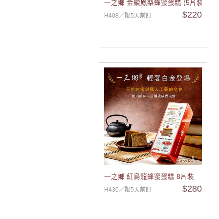
一之鄉 金鑽鳳梨蜂蜜蛋糕 (5片裝)
$220
H408／限5天前訂
一之鄉 紅烏龍蜂蜜蛋糕 8片裝
$280
H430／限5天前訂