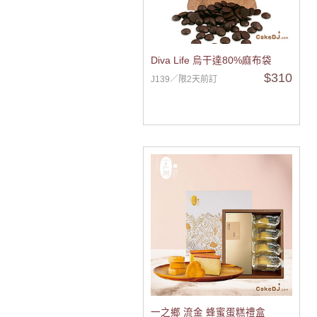
Diva Life 烏干達80%麻布袋
$310
J139／限2天前訂
一之鄉 流金 蜂蜜蛋糕禮盒