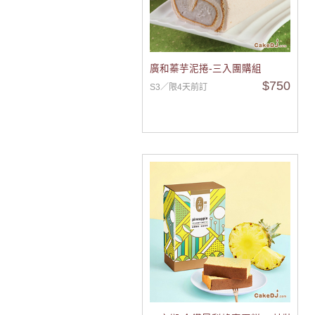
廣和蓁芋泥捲-三入團購組
$750
S3／限4天前訂