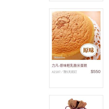
力凡-原味輕乳酪米蛋糕
$550
A2187／限5天前訂