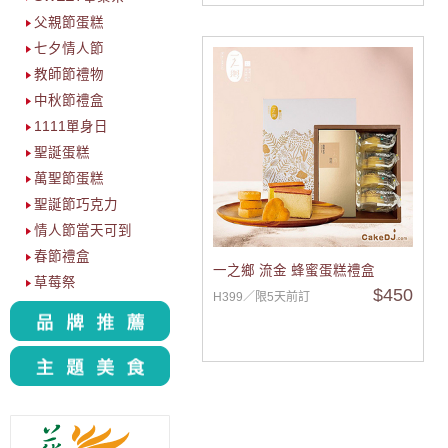
父親節蛋糕
七夕情人節
教師節禮物
中秋節禮盒
1111單身日
聖誕蛋糕
萬聖節蛋糕
聖誕節巧克力
情人節當天可到
春節禮盒
一之鄉 流金 蜂蜜蛋糕禮盒
草莓祭
$450
H399／限5天前訂