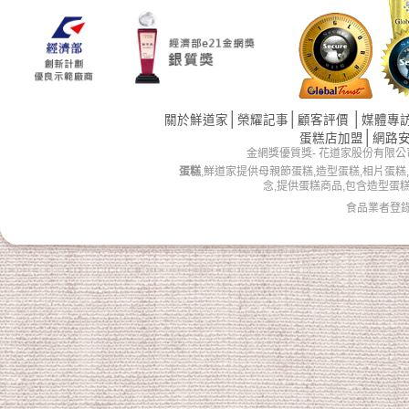
│
│
│
關於鮮道家
榮耀記事
顧客評價
媒體專
│
蛋糕店加盟
網路
金網獎優質獎- 花道家股份有限公司 版權所有 
蛋糕
,鮮道家提供母親節蛋糕,造型蛋糕,相片蛋糕
念,提供蛋糕商品,包含造型蛋
食品業者登錄字號