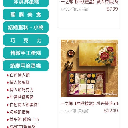
一之鄉【中秋禮盒】藏金杏福(B)
$799
H435／限5天前訂
白色情人節
情人節蛋糕
情人節巧克力
年禮特價專區
一之鄉【中秋禮盒】牡丹豐華 (B)
白色情人節蛋糕
$1249
H397／限5天前訂
母親節蛋糕
端午節-隆粽上市
SWEET畢業祭