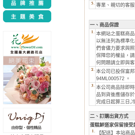
專業、親切的客服
一、商品保證
本網站之蛋糕商品
以無法列為標準化
們會儘力要求與照
保障您的權益，請
何問題請立即與客
本公司已投保富邦產
94ML000572 。
本公司商品除即時
品到貨後應儲存於
完成日起算三日,
二、訂購出貨方式
蛋糕鮮道家保留接受
【配送】本站商品