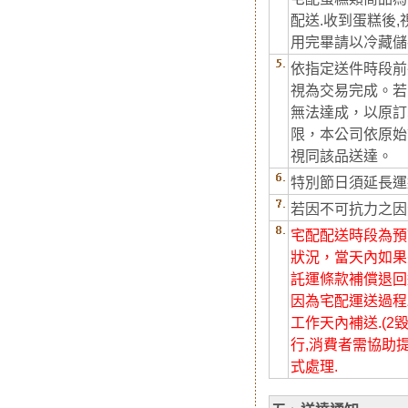
配送.收到蛋糕後
用完畢請以冷藏儲
依指定送件時段前
視為交易完成。若
無法達成，以原訂
限，本公司依原始
視同該品送達。
特別節日須延長運
若因不可抗力之因
宅配配送時段為預
狀況，當天內如果
託運條款補償退回
因為宅配運送過程
工作天內補送.(
行,消費者需協助
式處理.