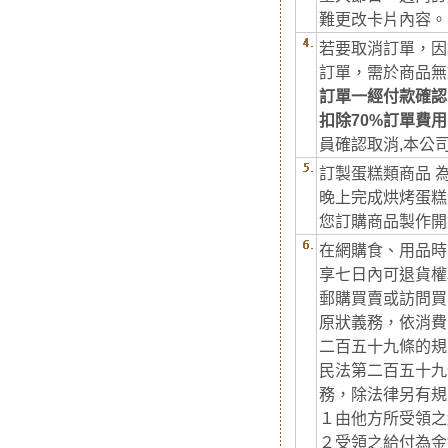
難更改卡片內容。
若要取消訂單，因
訂單，需於商品無
訂單一經付款確認
扣除70%訂單費
員確認取消,本公司
訂製蛋糕類商品 
晚上完成烘烤蛋糕
您訂購商品製作開
在網購食、用品時
享七日內可退貨權
郵購買賣或訪問買
原狀義務，依消費
二百五十九條的規
民法第二百五十九
務，除法律另有規
１由他方所受領之
２受領之給付為金