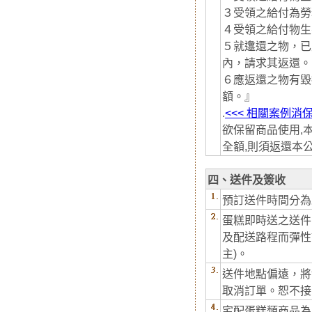
３受領之給付為勞
４受領之給付物生
５就邍還之物，已
內，請求其返還。
６應返還之物有毀
額。』
.
<<< 相關案例消
欲保留商品使用,
全額,則須返還本
四、送件及簽收
預訂送件時間分為
蛋糕即時送之送件
及配送路程而彈性
主)。
送件地點偏遠，將
取消訂單。恕不接
宅配蛋糕類商品為