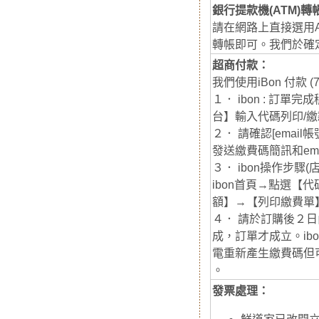
銀行提款機(ATM)轉
請在網路上直接選用
轉帳即可。我們於確定
超商付款：
我們使用iBon 付款 
１． ibon : 訂單完成
台】輸入代碼列印/繳
２． 請確認[email
發送繳費碼簡訊和ema
３． ibon操作步驟
ibon首頁→點選【代碼
額】→【列印繳費單
４． 請於訂購後２日
成，訂單才成立。i
電重新產生繳費碼但
。
發票處理：