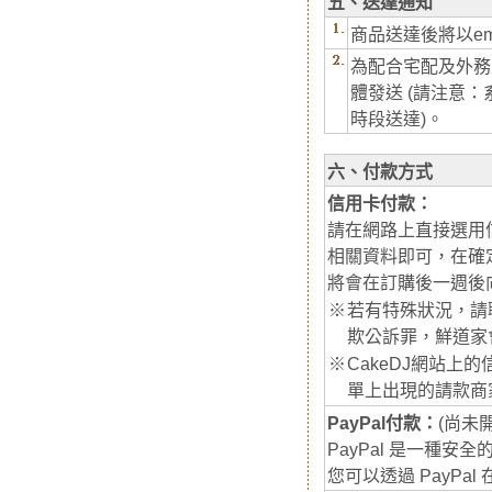
五、送達通知
商品送達後將以em
為配合宅配及外務
體發送 (請注意
時段送達)。
六、付款方式
信用卡付款：
請在網路上直接選用信用
相關資料即可，在確定
將會在訂購後一週後
※
若有特殊狀況，請
欺公訴罪，鮮道家
※
CakeDJ網站
單上出現的請款商
PayPal付款：
(尚未
PayPal 是一種安
您可以透過 PayP