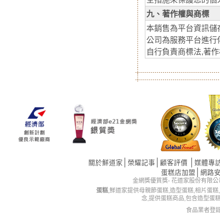
九、著作權與商標
本銷售為平台資訊儲
公司為服務平台進行
自行負責商標法,著
│
│
│
關於鮮道家
榮耀記事
顧客評價
媒體專
│
蛋糕店加盟
網路
金網獎優質獎- 花道家股份有限公司 版權所有 
蛋糕
,鮮道家提供母親節蛋糕,造型蛋糕,相片蛋糕
念,提供蛋糕商品,包含造型蛋
食品業者登錄字號