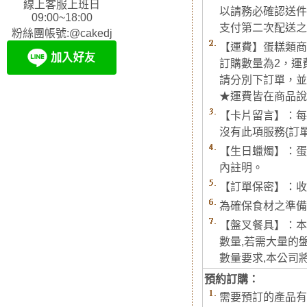
線上客服上班日
以請務必確認送件
09:00~18:00
支付第二次配送之
粉絲團帳號:@cakedj
【運費】蛋糕類商
訂購數量為2，運
請分別下訂單，並
★運費皆在商品說
【卡片留言】：每
沒有此項服務{訂
【生日蠟燭】：蛋
內註明。
【訂單保密】：收
為確保食材之準備
【盤叉餐具】：本
數量,若需大量的
數量要求,本公司將酌
預約訂購：
需要預訂的產品有標