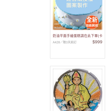
奶油平面手繪蛋糕請在此下單(卡通蛋糕
$999
A428／限3天前訂