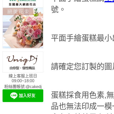
號。
平面手繪蛋糕最小
請確定您訂製的圖
線上客服上班日
09:00~18:00
粉絲團帳號:@cakedj
蛋糕採食用色素,無
品也無法印成一模