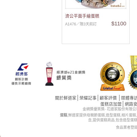
濟公平面手繪蛋糕
$1100
A1476／限3天前訂
│
│
│
關於鮮道家
榮耀記事
顧客評價
媒體專
│
蛋糕店加盟
網路
金網獎優質獎- 花道家股份有限公司 版權所有 
蛋糕
,鮮道家提供母親節蛋糕,造型蛋糕,相片蛋糕
念,提供蛋糕商品,包含造型蛋
食品業者登錄字號