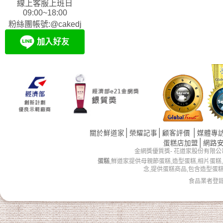
線上客服上班日
09:00~18:00
粉絲團帳號:@cakedj
│
│
│
關於鮮道家
榮耀記事
顧客評價
媒體專
│
蛋糕店加盟
網路
金網獎優質獎- 花道家股份有限公司 版權所有 
蛋糕
,鮮道家提供母親節蛋糕,造型蛋糕,相片蛋糕
念,提供蛋糕商品,包含造型蛋
食品業者登錄字號