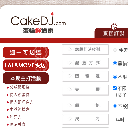
今天
黑
不
父親節蛋糕
不
情人節蛋糕
栗
情人節巧克力
不設
中秋節禮盒
巧克力
4
團購美食