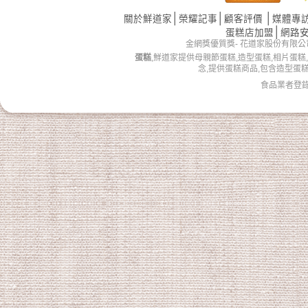
│
│
│
關於鮮道家
榮耀記事
顧客評價
媒體專
│
蛋糕店加盟
網路
金網獎優質獎- 花道家股份有限公司 版權所有 
蛋糕
,鮮道家提供母親節蛋糕,造型蛋糕,相片蛋糕
念,提供蛋糕商品,包含造型蛋
食品業者登錄字號