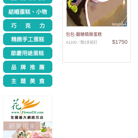
包包-翻糖精緻蛋糕
$1750
A1100／限3天前訂