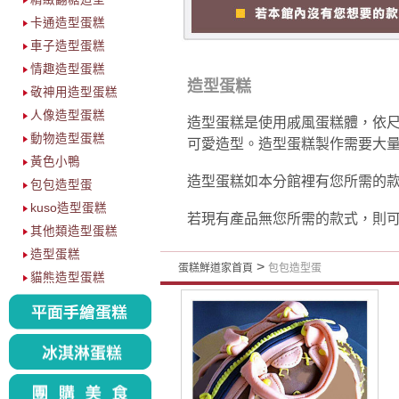
卡通造型蛋糕
車子造型蛋糕
情趣造型蛋糕
造型蛋糕
敬神用造型蛋糕
人像造型蛋糕
造型蛋糕是使用戚風蛋糕體，依
動物造型蛋糕
可愛造型。造型蛋糕製作需要大量
黃色小鴨
造型蛋糕如本分館裡有您所需的
包包造型蛋
kuso造型蛋糕
若現有產品無您所需的款式，則
其他類造型蛋糕
造型蛋糕
>
蛋糕鮮道家首頁
包包造型蛋
貓熊造型蛋糕