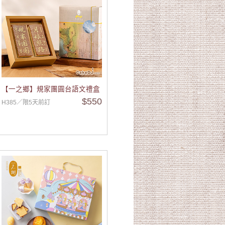
【一之鄉】規家團圓台語文禮盒
$550
H385／限5天前訂