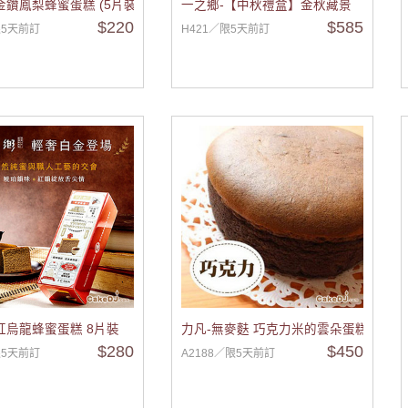
金鑽鳳梨蜂蜜蛋糕 (5片裝)
一之鄉-【中秋禮盒】金秋藏景
$220
$585
限5天前訂
H421／限5天前訂
紅烏龍蜂蜜蛋糕 8片裝
力凡-無麥麩 巧克力米的雲朵蛋糕
$280
$450
限5天前訂
A2188／限5天前訂