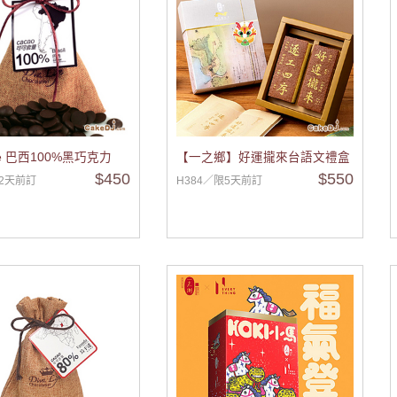
Life 巴西100%黑巧克力
【一之鄉】好運攏來台語文禮盒
$450
$550
限2天前訂
H384／限5天前訂