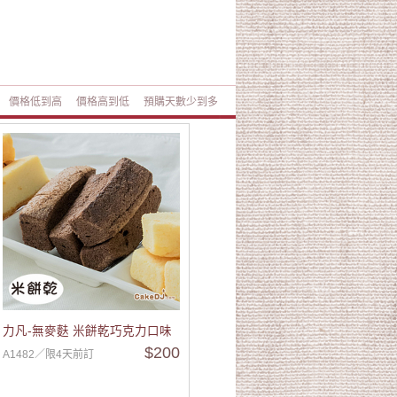
價格低到高
價格高到低
預購天數少到多
力凡-無麥麩 米餅乾巧克力口味
$200
A1482／限4天前訂