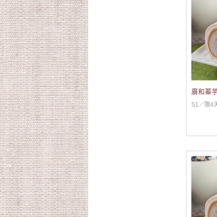
廣和蓁芋
S1／限4