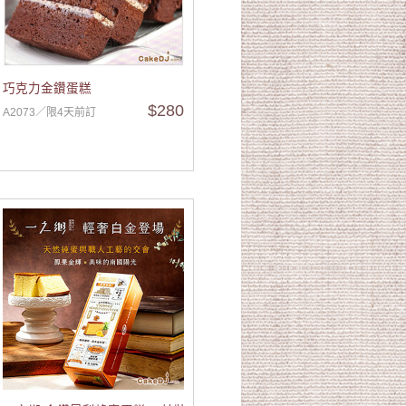
巧克力金鑽蛋糕
$280
A2073／限4天前訂