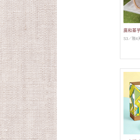
廣和蓁芋
S3／限4