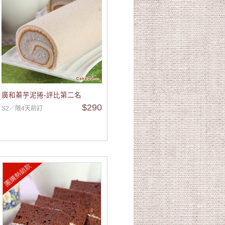
ee甜心禮盒
廣和蓁芋泥捲-評比第二名
$290
S2／限4天前訂