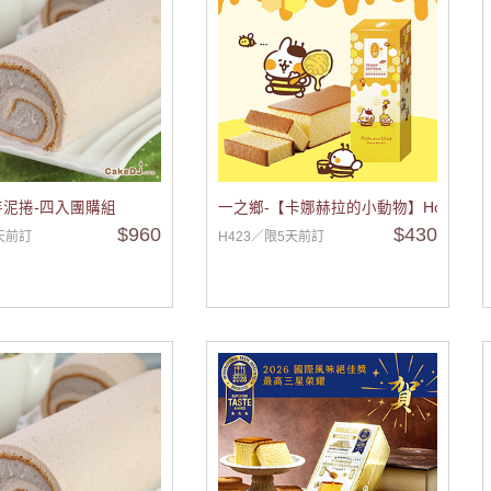
泥捲-四入團購組
一之鄉-【卡娜赫拉的小動物】HoneyB
$960
$430
天前訂
H423／限5天前訂