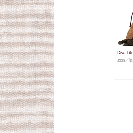
Diva 
J338／