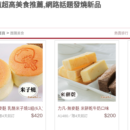
值超高美食推薦,網路話題發燒新品
>
首頁
團購美食
熱賣排行
麥麩 乳酪米子燒1組(6入)
力凡-無麥麩 米餅乾牛奶口味
$420
$200
／限4天前訂
A1480／限4天前訂