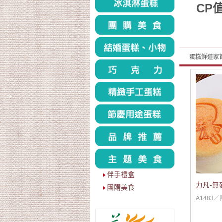
CP
蛋糕鮮道家
伴手禮盒
力凡-無
團購美食
A1483