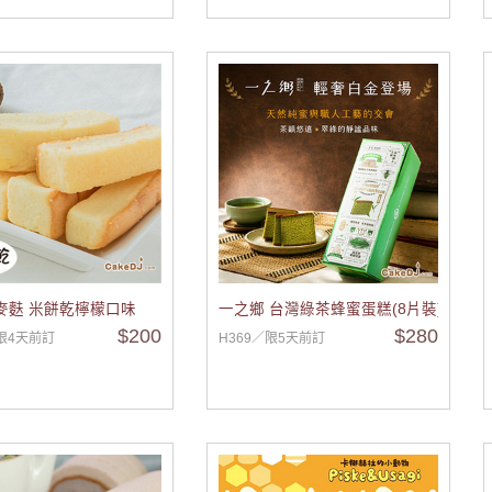
麥麩 米餅乾檸檬口味
一之鄉 台灣綠茶蜂蜜蛋糕(8片裝)
$200
$280
／限4天前訂
H369／限5天前訂