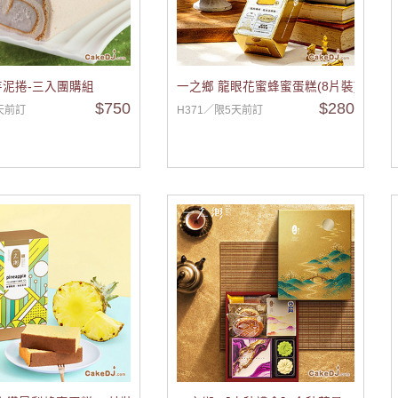
泥捲-三入團購組
一之鄉 龍眼花蜜蜂蜜蛋糕(8片裝)
$750
$280
天前訂
H371／限5天前訂