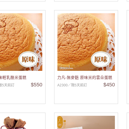
味輕乳酪米蛋糕
力凡-無麥麩 原味米的雲朵蛋糕
$550
$450
／限5天前訂
A2300／限5天前訂