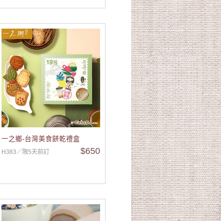
一之鄉-台灣美食餅乾禮盒
$650
H383／限5天前訂