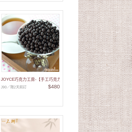
JOYCE巧克力工房-【手工巧克力珍珠米-小包裝】25g/包
$480
J90／限2天前訂