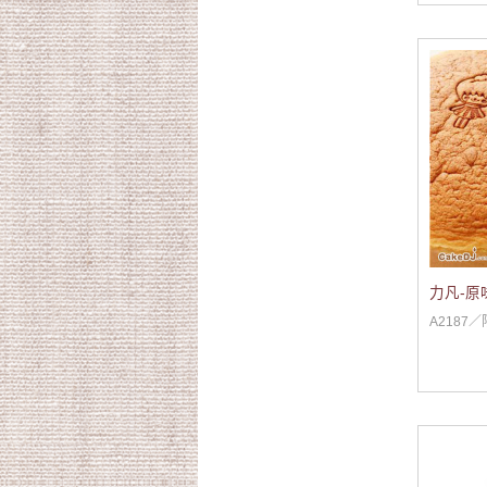
力凡-原
A2187