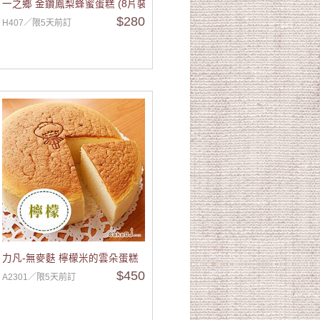
一之鄉 金鑽鳳梨蜂蜜蛋糕 (8片裝)
$280
H407／限5天前訂
力凡-無麥麩 檸檬米的雲朵蛋糕
$450
A2301／限5天前訂