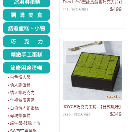
Diva Life®聖誕馬戲團巧克力片(紅色
$499
J47／限2天前訂
白色情人節
情人節蛋糕
情人節巧克力
年禮特價專區
JOYCE巧克力工房-【日式風味】森
白色情人節蛋糕
$349
J330／限2天前訂
母親節蛋糕
端午節-隆粽上市
SWEET畢業祭