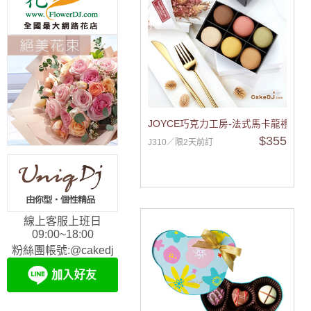
JOYCE巧克力工房-法式馬卡龍禮盒6
$355
J310／限2天前訂
線上客服上班日
09:00~18:00
粉絲團帳號:@cakedj