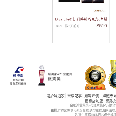
Diva Life® 比利時純巧克力6片裝(原味
$510
J499／限2天前訂
│
│
│
關於鮮道家
榮耀記事
顧客評價
媒體專
│
蛋糕店加盟
網路
金網獎優質獎- 花道家股份有限公司 版權所有 
蛋糕
,鮮道家提供母親節蛋糕,造型蛋糕,相片蛋糕
念,提供蛋糕商品,包含造型蛋