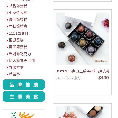
父親節蛋糕
七夕情人節
教師節禮物
中秋節禮盒
1111單身日
聖誕蛋糕
萬聖節蛋糕
聖誕節巧克力
情人節當天可到
春節禮盒
JOYCE巧克力工房-星球巧克力禮盒6顆
草莓祭
$490
J451／限2天前訂