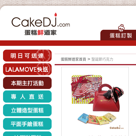
>
蛋糕鮮道家首頁
聖誕節巧克力