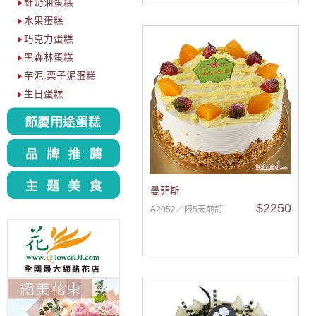
鮮奶油蛋糕
水果蛋糕
巧克力蛋糕
黑森林蛋糕
芋泥.栗子泥蛋糕
生日蛋糕
曼菲斯
$2250
A2052／限5天前訂