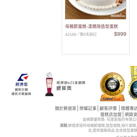
母親節蛋糕-漾媽咪造型蛋糕
$999
A2169／限3天前訂
│
│
│
關於鮮道家
榮耀記事
顧客評價
媒體專
│
蛋糕店加盟
網路
金網獎優質獎- 花道家股份有限公司 版權所有 
蛋糕
,鮮道家提供母親節蛋糕,造型蛋糕,相片蛋糕
念,提供蛋糕商品,包含造型蛋