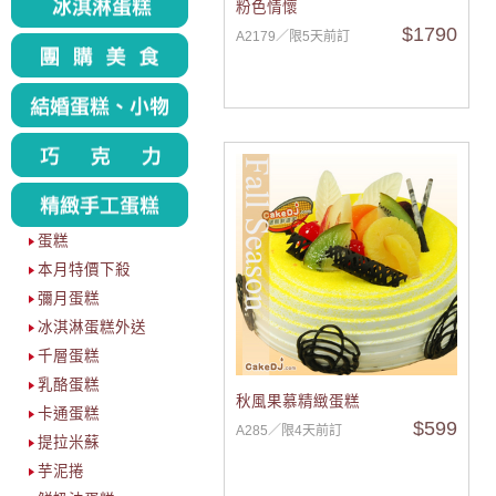
粉色情懷
$1790
A2179／限5天前訂
蛋糕
本月特價下殺
彌月蛋糕
冰淇淋蛋糕外送
千層蛋糕
乳酪蛋糕
秋風果慕精緻蛋糕
卡通蛋糕
$599
A285／限4天前訂
提拉米蘇
芋泥捲